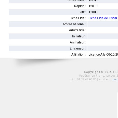
Classement :
1625 F
Rapide :
1501 F
Blitz :
1200 E
Fiche Fide :
Fiche Fide de Osca
Arbitre national :
Arbitre fide :
Initiateur :
Animateur :
Entraîneur :
Affiliation :
Licence A le 06/10/
Copyright © 2015 FFE
Fédération Française des 
tél :
01 39 44 65 80
| contact :
con