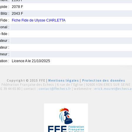
ment :
2195 F
pide :
2078 F
Blitz :
2043 F
Fide :
Fiche Fide de Ulysse CIARLETTA
ional :
 fide :
iateur :
teur :
neur :
iation :
Licence A le 21/10/2025
Copyright © 2015 FFE |
Mentions légales
|
Protection des données
Fédération Française des Echecs |
6 rue de l'Eglise | 92600 ASNIERES SUR SEINE
01 39 44 65 80
| contact :
contact@ffechecs.fr
| webmestre :
erick.mouret@echecs.as