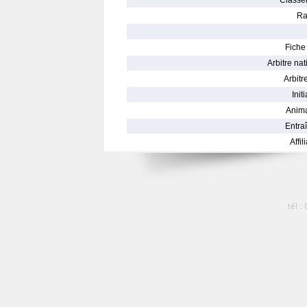
Classe
Ra
Fiche 
Arbitre nat
Arbitre
Init
Anima
Entraî
Affil
tél :