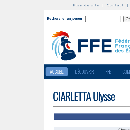
Plan du site
|
Contact
Rechercher un joueur
ACCUEIL
DÉCOUVRIR
FFE
COM
CIARLETTA Ulysse