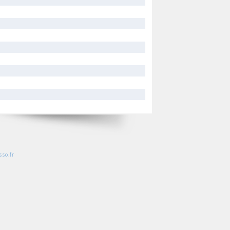
so.fr