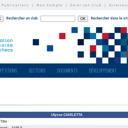
|
Publications
|
Mon Compte
|
Gérer son Club
|
Directeu
Rechercher un club
Rechercher dans le si
PÉTITIONS
SECTEURS
DOCUMENTS
DÉVELOPPEMENT
Ulysse CIARLETTA
Titre :