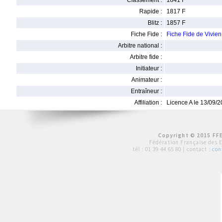
Classement :
1841 F
Rapide :
1817 F
Blitz :
1857 F
Fiche Fide :
Fiche Fide de Vivi
Arbitre national :
Arbitre fide :
Initiateur :
Animateur :
Entraîneur :
Affiliation :
Licence A le 13/09/
Copyright © 2015 FFE
Fédération Française des 
tél :
01 39 44 65 80
| contact :
con