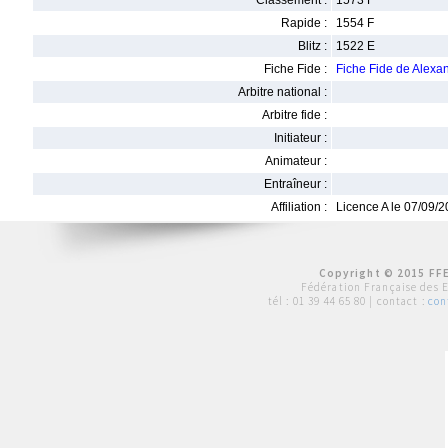
Classement :
1573 F
Rapide :
1554 F
Blitz :
1522 E
Fiche Fide :
Fiche Fide de Alex
Arbitre national :
Arbitre fide :
Initiateur :
Animateur :
Entraîneur :
Affiliation :
Licence A le 07/09/
Copyright © 2015 FFE
Fédération Française des 
tél :
01 39 44 65 80
| contact :
con