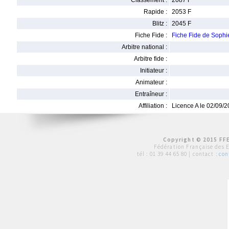
Classement :
2087 F
Rapide :
2053 F
Blitz :
2045 F
Fiche Fide :
Fiche Fide de Soph
Arbitre national :
Arbitre fide :
Initiateur :
Animateur :
Entraîneur :
Affiliation :
Licence A le 02/09/
Copyright © 2015 FFE
Fédération Française des 
tél :
01 39 44 65 80
| contact :
con