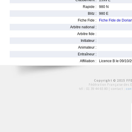
Classement :
1399 E
Rapide :
980 N
Blitz :
980 E
Fiche Fide :
Fiche Fide de Dor
Arbitre national :
Arbitre fide :
Initiateur :
Animateur :
Entraîneur :
Affiliation :
Licence B le 09/10/
Copyright © 2015 FFE
Fédération Française des 
tél :
01 39 44 65 80
| contact :
con