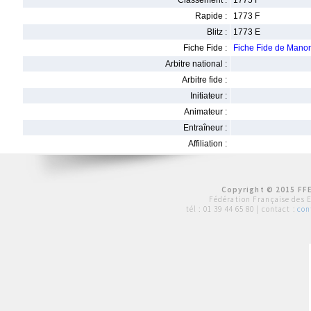
Classement :
1775 F
Rapide :
1773 F
Blitz :
1773 E
Fiche Fide :
Fiche Fide de Man
Arbitre national :
Arbitre fide :
Initiateur :
Animateur :
Entraîneur :
Affiliation :
Copyright © 2015 FFE
Fédération Française des 
tél :
01 39 44 65 80
| contact :
con