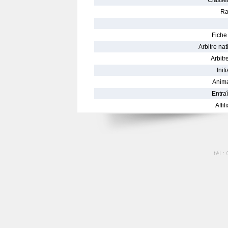
Classe
Ra
Fiche 
Arbitre nat
Arbitre
Init
Anima
Entraî
Affil
tél :