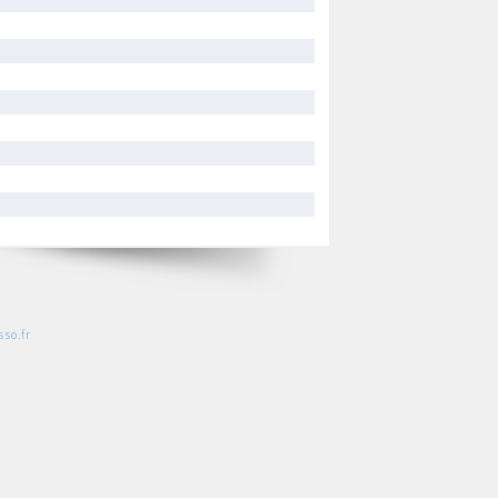
so.fr