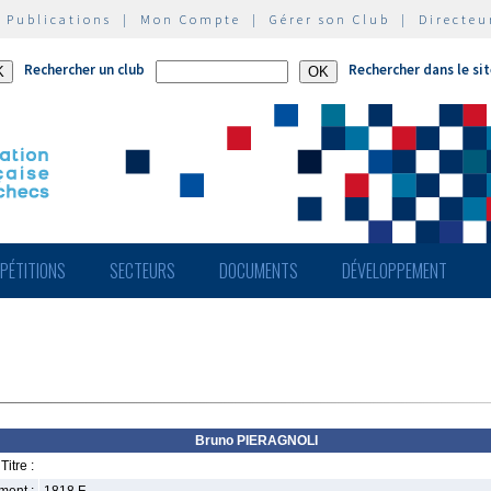
|
Publications
|
Mon Compte
|
Gérer son Club
|
Directeu
Rechercher un club
Rechercher dans le si
PÉTITIONS
SECTEURS
DOCUMENTS
DÉVELOPPEMENT
Bruno PIERAGNOLI
Titre :