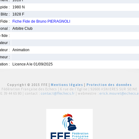
ment :
1818 F
pide :
1980 N
Blitz :
1828 F
Fide :
Fiche Fide de Bruno PIERAGNOLI
ional :
Arbitre Club
 fide :
iateur :
teur :
Animation
neur :
iation :
Licence A le 01/09/2025
Copyright © 2015 FFE |
Mentions légales
|
Protection des données
Fédération Française des Echecs |
6 rue de l'Eglise | 92600 ASNIERES SUR SEINE
01 39 44 65 80
| contact :
contact@ffechecs.fr
| webmestre :
erick.mouret@echecs.as