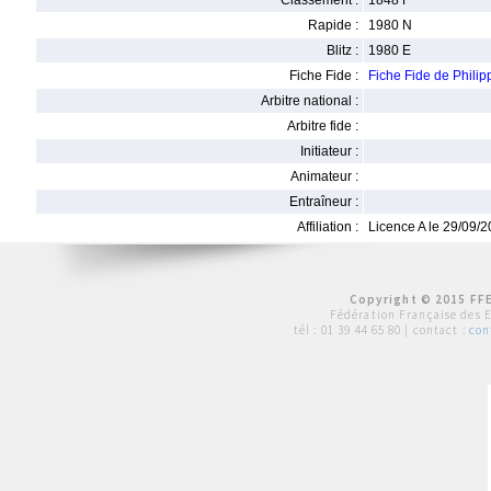
Classement :
1848 F
Rapide :
1980 N
Blitz :
1980 E
Fiche Fide :
Fiche Fide de Phili
Arbitre national :
Arbitre fide :
Initiateur :
Animateur :
Entraîneur :
Affiliation :
Licence A le 29/09/
Copyright © 2015 FFE
Fédération Française des 
tél :
01 39 44 65 80
| contact :
con