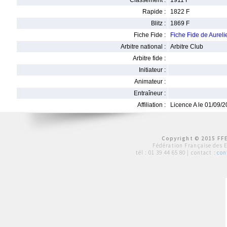
Classement :
1911 F
Rapide :
1822 F
Blitz :
1869 F
Fiche Fide :
Fiche Fide de Aurel
Arbitre national :
Arbitre Club
Arbitre fide :
Initiateur :
Animateur :
Entraîneur :
Affiliation :
Licence A le 01/09/
Copyright © 2015 FFE
Fédération Française des 
tél :
01 39 44 65 80
| contact :
con