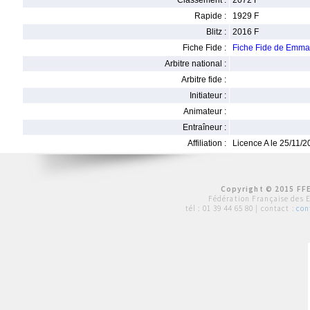
Classement :
2072 F
Rapide :
1929 F
Blitz :
2016 F
Fiche Fide :
Fiche Fide de Emm
Arbitre national :
Arbitre fide :
Initiateur :
Animateur :
Entraîneur :
Affiliation :
Licence A le 25/11/
Copyright © 2015 FFE
Fédération Française des 
tél :
01 39 44 65 80
| contact :
con