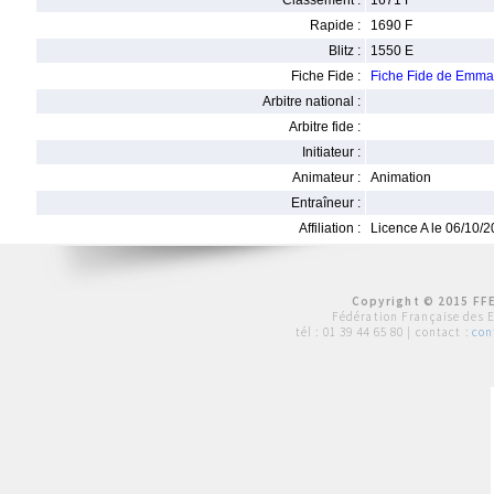
Classement :
1671 F
Rapide :
1690 F
Blitz :
1550 E
Fiche Fide :
Fiche Fide de Emm
Arbitre national :
Arbitre fide :
Initiateur :
Animateur :
Animation
Entraîneur :
Affiliation :
Licence A le 06/10/
Copyright © 2015 FFE
Fédération Française des 
tél :
01 39 44 65 80
| contact :
con