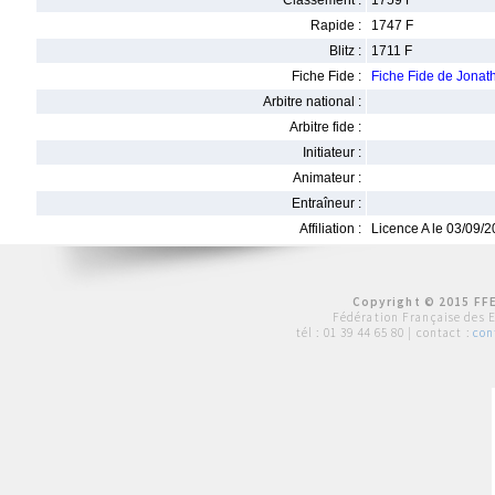
Classement :
1759 F
Rapide :
1747 F
Blitz :
1711 F
Fiche Fide :
Fiche Fide de Jon
Arbitre national :
Arbitre fide :
Initiateur :
Animateur :
Entraîneur :
Affiliation :
Licence A le 03/09/
Copyright © 2015 FFE
Fédération Française des 
tél :
01 39 44 65 80
| contact :
con