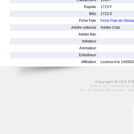
Classement :
1696 F
Rapide :
1723 F
Blitz :
1722 E
Fiche Fide :
Fiche Fide de Ghis
Arbitre national :
Arbitre Club
Arbitre fide :
Initiateur :
Animateur :
Entraîneur :
Affiliation :
Licence A le 14/09/
Copyright © 2015 FFE
Fédération Française des 
tél :
01 39 44 65 80
| contact :
con