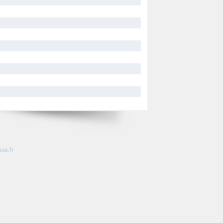
so.fr