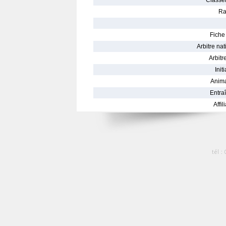
Classe
Ra
Fiche 
Arbitre nat
Arbitre
Init
Anima
Entraî
Affil
tél :