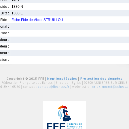
ment :
1491 F
pide :
1380 N
Blitz :
1380 E
Fide :
Fiche Fide de Victor STRUILLOU
ional :
 fide :
iateur :
teur :
neur :
iation :
Copyright © 2015 FFE |
Mentions légales
|
Protection des données
Fédération Française des Echecs |
6 rue de l'Eglise | 92600 ASNIERES SUR SEINE
01 39 44 65 80
| contact :
contact@ffechecs.fr
| webmestre :
erick.mouret@echecs.as