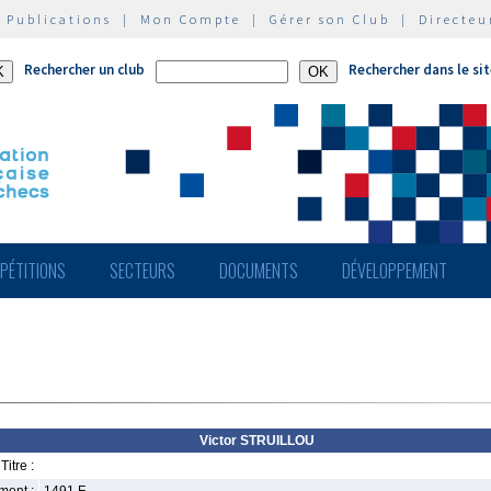
|
Publications
|
Mon Compte
|
Gérer son Club
|
Directeu
Rechercher un club
Rechercher dans le si
PÉTITIONS
SECTEURS
DOCUMENTS
DÉVELOPPEMENT
Victor STRUILLOU
Titre :