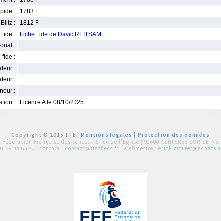
ment :
1786 F
pide :
1783 F
Blitz :
1812 F
Fide :
Fiche Fide de David REITSAM
ional :
 fide :
iateur :
teur :
neur :
iation :
Licence A le 08/10/2025
Copyright © 2015 FFE |
Mentions légales
|
Protection des données
Fédération Française des Echecs |
6 rue de l'Eglise | 92600 ASNIERES SUR SEINE
01 39 44 65 80
| contact :
contact@ffechecs.fr
| webmestre :
erick.mouret@echecs.as