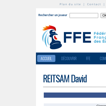
Plan du site
|
Contact
Rechercher un joueur
ACCUEIL
DÉCOUVRIR
FFE
COM
REITSAM David