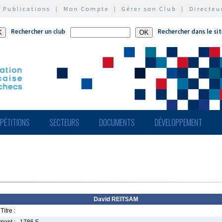
|
Publications
|
Mon Compte
|
Gérer son Club
|
Directeu
Rechercher un club
Rechercher dans le si
PÉTITIONS
SECTEURS
DOCUMENTS
DÉVELOPPEMENT
David REITSAM
Titre :