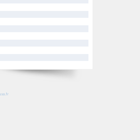
so.fr