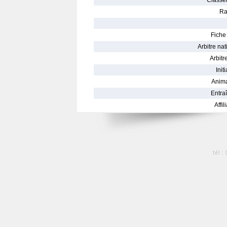
Classe
Ra
Fiche 
Arbitre nat
Arbitre
Init
Anima
Entraî
Affil
tél :