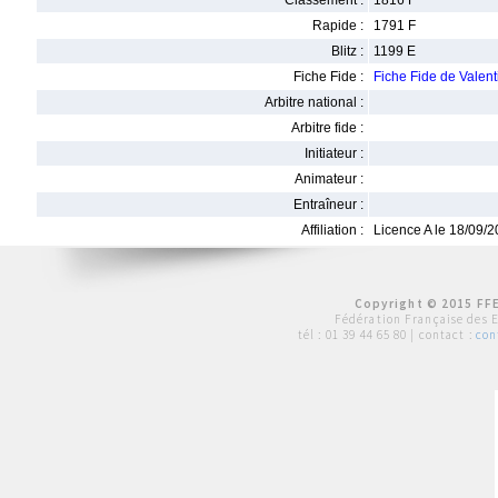
Classement :
1816 F
Rapide :
1791 F
Blitz :
1199 E
Fiche Fide :
Fiche Fide de Vale
Arbitre national :
Arbitre fide :
Initiateur :
Animateur :
Entraîneur :
Affiliation :
Licence A le 18/09/
Copyright © 2015 FFE
Fédération Française des 
tél :
01 39 44 65 80
| contact :
con