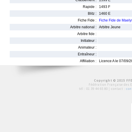
Classement :
1399 E
Rapide :
1493 F
Blitz :
1460 E
Fiche Fide :
Fiche Fide de Mael
Arbitre national :
Arbitre Jeune
Arbitre fide :
Initiateur :
Animateur :
Entraîneur :
Affiliation :
Licence A le 07/09/
Copyright © 2015 FFE
Fédération Française des 
tél :
01 39 44 65 80
| contact :
con