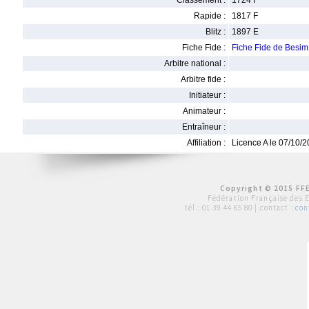
Classement :
1724 F
Rapide :
1817 F
Blitz :
1897 E
Fiche Fide :
Fiche Fide de Besi
Arbitre national :
Arbitre fide :
Initiateur :
Animateur :
Entraîneur :
Affiliation :
Licence A le 07/10/
Copyright © 2015 FFE
Fédération Française des 
tél :
01 39 44 65 80
| contact :
con