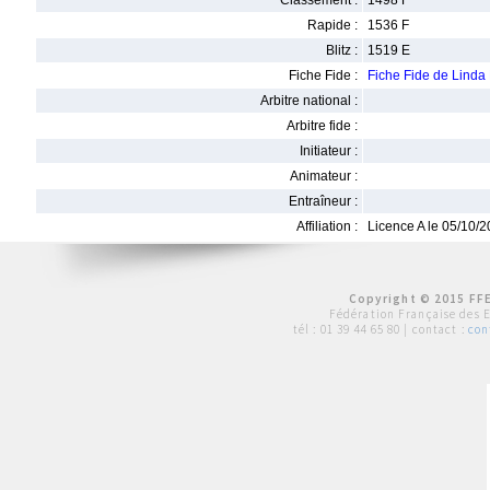
Classement :
1498 F
Rapide :
1536 F
Blitz :
1519 E
Fiche Fide :
Fiche Fide de Lind
Arbitre national :
Arbitre fide :
Initiateur :
Animateur :
Entraîneur :
Affiliation :
Licence A le 05/10/
Copyright © 2015 FFE
Fédération Française des 
tél :
01 39 44 65 80
| contact :
con