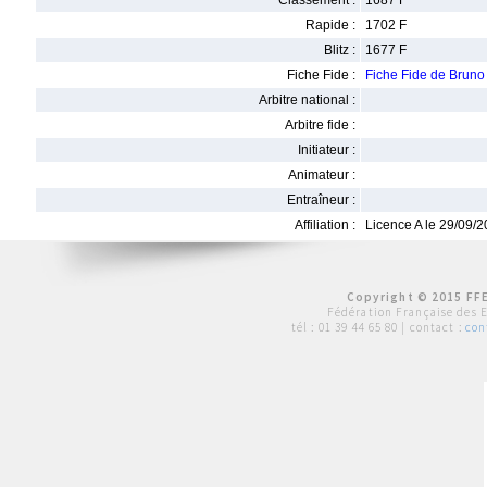
Classement :
1687 F
Rapide :
1702 F
Blitz :
1677 F
Fiche Fide :
Fiche Fide de Bru
Arbitre national :
Arbitre fide :
Initiateur :
Animateur :
Entraîneur :
Affiliation :
Licence A le 29/09/
Copyright © 2015 FFE
Fédération Française des 
tél :
01 39 44 65 80
| contact :
con