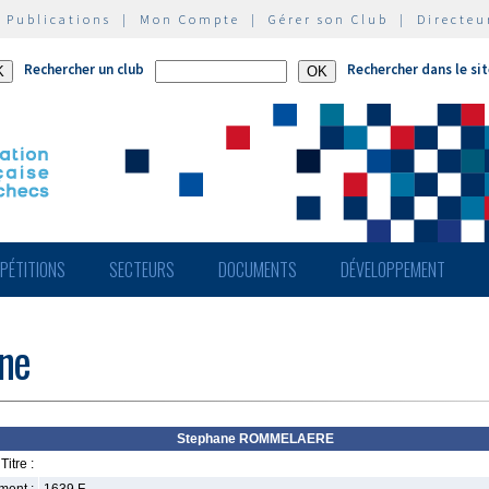
|
Publications
|
Mon Compte
|
Gérer son Club
|
Directeu
Rechercher un club
Rechercher dans le si
PÉTITIONS
SECTEURS
DOCUMENTS
DÉVELOPPEMENT
ne
Stephane ROMMELAERE
Titre :