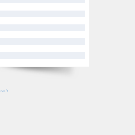
so.fr