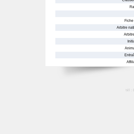
Classe
Ra
Fiche 
Arbitre nat
Arbitre
Init
Anima
Entraî
Affil
tél :