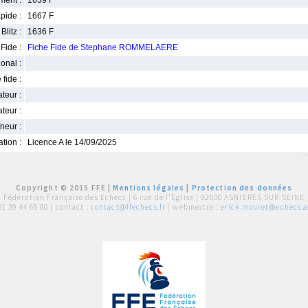
ment :
1639 F
pide :
1667 F
Blitz :
1636 F
Fide :
Fiche Fide de Stephane ROMMELAERE
ional :
 fide :
iateur :
teur :
neur :
iation :
Licence A le 14/09/2025
Copyright © 2015 FFE |
Mentions légales
|
Protection des données
Fédération Française des Echecs |
6 rue de l'Eglise | 92600 ASNIERES SUR SEINE
01 39 44 65 80
| contact :
contact@ffechecs.fr
| webmestre :
erick.mouret@echecs.as