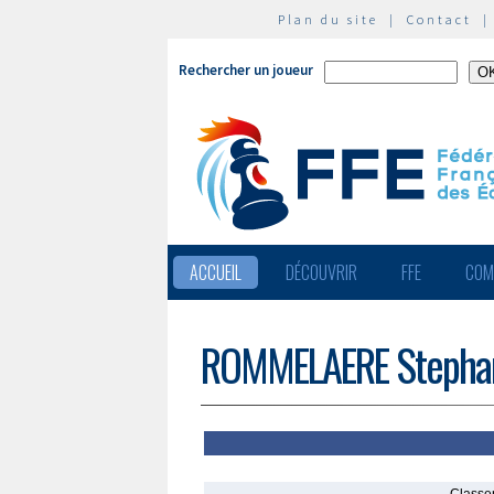
Plan du site
|
Contact
Rechercher un joueur
ACCUEIL
DÉCOUVRIR
FFE
COM
ROMMELAERE Stepha