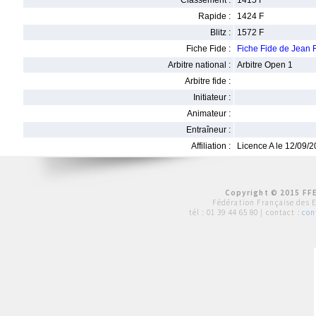
Classement :
1415 F
Rapide :
1424 F
Blitz :
1572 F
Fiche Fide :
Fiche Fide de Jea
Arbitre national :
Arbitre Open 1
Arbitre fide :
Initiateur :
Animateur :
Entraîneur :
Affiliation :
Licence A le 12/09/
Copyright © 2015 FFE
Fédération Française des 
tél :
01 39 44 65 80
| contact :
con