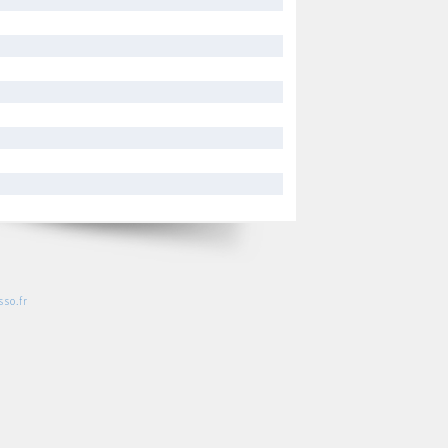
so.fr