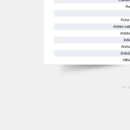
Classe
Ra
Fiche 
Arbitre nat
Arbitre
Init
Anima
Entraî
Affil
tél :