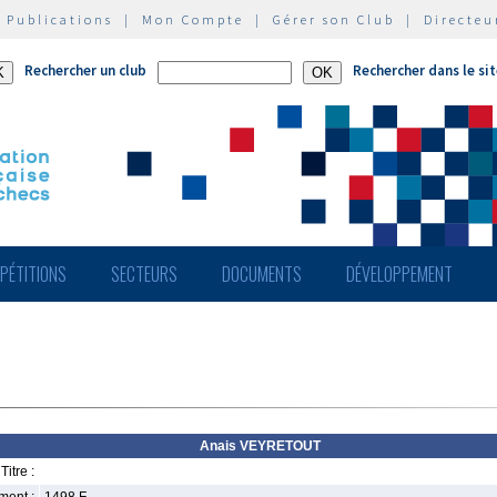
|
Publications
|
Mon Compte
|
Gérer son Club
|
Directeu
Rechercher un club
Rechercher dans le si
PÉTITIONS
SECTEURS
DOCUMENTS
DÉVELOPPEMENT
Anais VEYRETOUT
Titre :