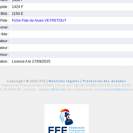
ment :
1498 F
pide :
1424 F
Blitz :
1150 E
Fide :
Fiche Fide de Anais VEYRETOUT
ional :
 fide :
iateur :
teur :
neur :
iation :
Licence A le 27/09/2025
Copyright © 2015 FFE |
Mentions légales
|
Protection des données
Fédération Française des Echecs |
6 rue de l'Eglise | 92600 ASNIERES SUR SEINE
01 39 44 65 80
| contact :
contact@ffechecs.fr
| webmestre :
erick.mouret@echecs.as