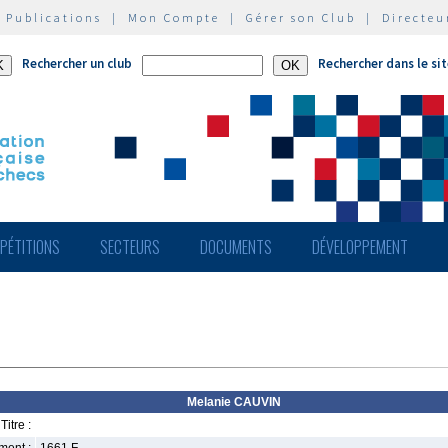
|
Publications
|
Mon Compte
|
Gérer son Club
|
Directeu
Rechercher un club
Rechercher dans le si
PÉTITIONS
SECTEURS
DOCUMENTS
DÉVELOPPEMENT
Melanie CAUVIN
Titre :