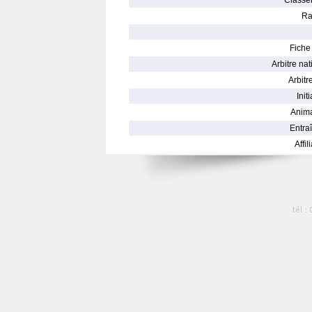
Classe
Ra
Fiche 
Arbitre nat
Arbitre
Init
Anima
Entraî
Affil
tél :