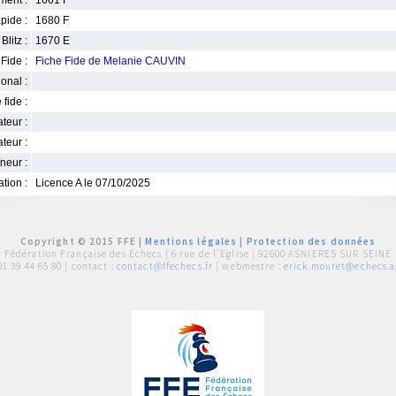
ment :
1661 F
pide :
1680 F
Blitz :
1670 E
Fide :
Fiche Fide de Melanie CAUVIN
ional :
 fide :
iateur :
teur :
neur :
iation :
Licence A le 07/10/2025
Copyright © 2015 FFE |
Mentions légales
|
Protection des données
Fédération Française des Echecs |
6 rue de l'Eglise | 92600 ASNIERES SUR SEINE
01 39 44 65 80
| contact :
contact@ffechecs.fr
| webmestre :
erick.mouret@echecs.as