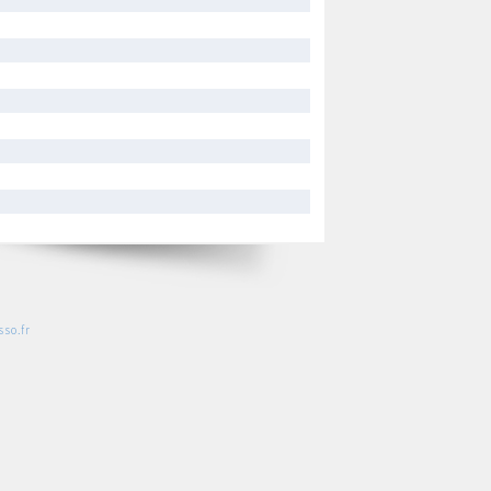
so.fr