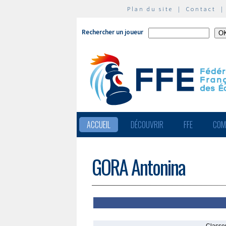
Plan du site
|
Contact
Rechercher un joueur
ACCUEIL
DÉCOUVRIR
FFE
COM
GORA Antonina