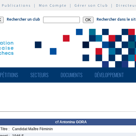
|
Publications
|
Mon Compte
|
Gérer son Club
|
Directeu
Rechercher un club
Rechercher dans le si
PÉTITIONS
SECTEURS
DOCUMENTS
DÉVELOPPEMENT
cf Antonina GORA
Titre :
Candidat Maître Féminin