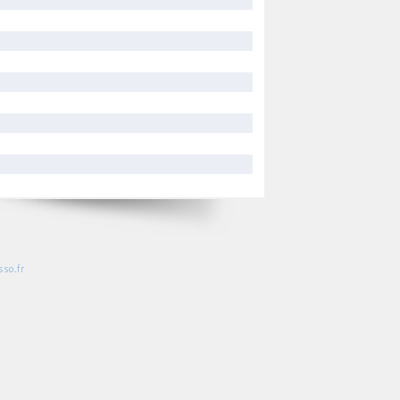
so.fr