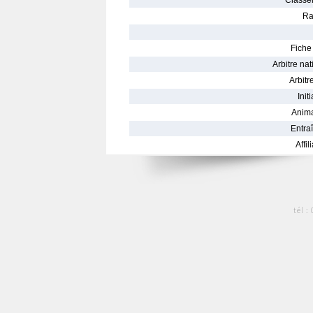
Classe
Ra
Fiche 
Arbitre nat
Arbitre
Init
Anima
Entraî
Affil
tél :