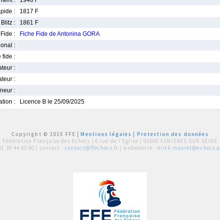
ment :
1946 F
pide :
1817 F
Blitz :
1861 F
Fide :
Fiche Fide de Antonina GORA
ional :
 fide :
iateur :
teur :
neur :
iation :
Licence B le 25/09/2025
Copyright © 2015 FFE |
Mentions légales
|
Protection des données
Fédération Française des Echecs |
6 rue de l'Eglise | 92600 ASNIERES SUR SEINE
01 39 44 65 80
| contact :
contact@ffechecs.fr
| webmestre :
erick.mouret@echecs.as