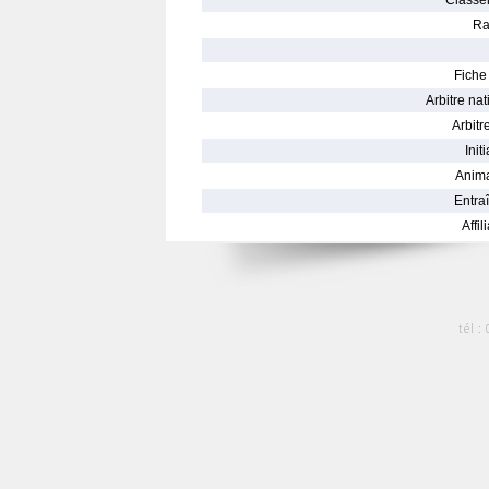
Classe
Ra
Fiche 
Arbitre nat
Arbitre
Init
Anima
Entraî
Affil
tél :