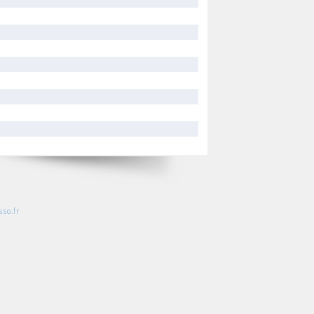
so.fr