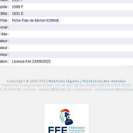
ment :
1557 F
pide :
1598 F
Blitz :
1631 E
Fide :
Fiche Fide de Michel KONNE
ional :
 fide :
iateur :
teur :
neur :
iation :
Licence A le 13/09/2025
Copyright © 2015 FFE |
Mentions légales
|
Protection des données
Fédération Française des Echecs |
6 rue de l'Eglise | 92600 ASNIERES SUR SEINE
01 39 44 65 80
| contact :
contact@ffechecs.fr
| webmestre :
erick.mouret@echecs.as