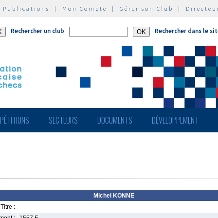
|
Publications
|
Mon Compte
|
Gérer son Club
|
Directeu
Rechercher un club
Rechercher dans le si
PÉTITIONS
SECTEURS
DOCUMENTS
DÉVELOPPEMENT
Michel KONNE
Titre :