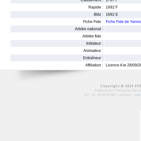
Classement :
1767 F
Rapide :
1692 F
Blitz :
1692 E
Fiche Fide :
Fiche Fide de Yann
Arbitre national :
Arbitre fide :
Initiateur :
Animateur :
Entraîneur :
Affiliation :
Licence A le 28/09/
Copyright © 2015 FFE
Fédération Française des 
tél :
01 39 44 65 80
| contact :
con