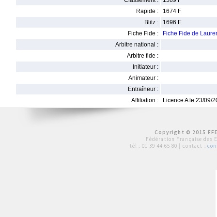
Classement :
1589 F
Rapide :
1674 F
Blitz :
1696 E
Fiche Fide :
Fiche Fide de Laur
Arbitre national :
Arbitre fide :
Initiateur :
Animateur :
Entraîneur :
Affiliation :
Licence A le 23/09/
Copyright © 2015 FFE
Fédération Française des 
tél :
01 39 44 65 80
| contact :
con