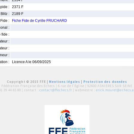
ment :
2334 F
pide :
2371 F
Blitz :
2189 F
Fide :
Fiche Fide de Cyrille FRUCHARD
ional :
 fide :
iateur :
teur :
neur :
iation :
Licence A le 06/09/2025
Copyright © 2015 FFE |
Mentions légales
|
Protection des données
Fédération Française des Echecs |
6 rue de l'Eglise | 92600 ASNIERES SUR SEINE
01 39 44 65 80
| contact :
contact@ffechecs.fr
| webmestre :
erick.mouret@echecs.as