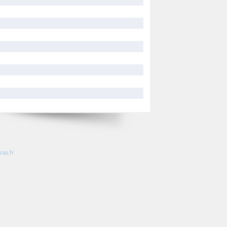
so.fr