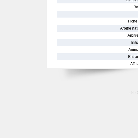
Classe
Ra
Fiche 
Arbitre nat
Arbitre
Init
Anima
Entraî
Affil
tél :