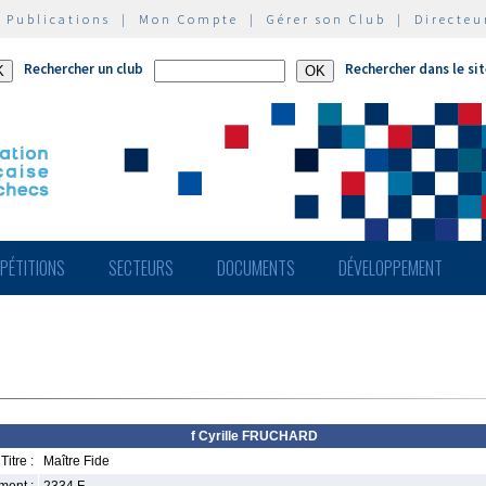
|
Publications
|
Mon Compte
|
Gérer son Club
|
Directeu
Rechercher un club
Rechercher dans le si
PÉTITIONS
SECTEURS
DOCUMENTS
DÉVELOPPEMENT
f Cyrille FRUCHARD
Titre :
Maître Fide