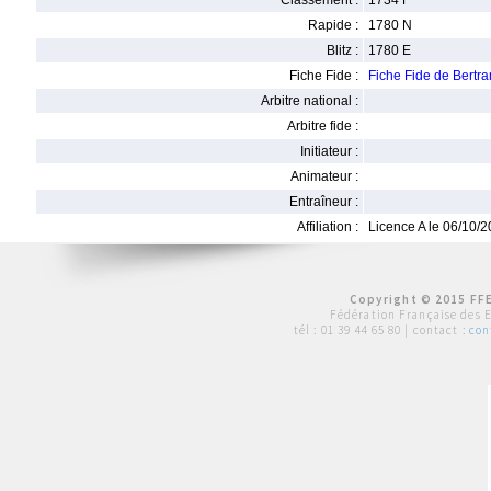
Classement :
1734 F
Rapide :
1780 N
Blitz :
1780 E
Fiche Fide :
Fiche Fide de Ber
Arbitre national :
Arbitre fide :
Initiateur :
Animateur :
Entraîneur :
Affiliation :
Licence A le 06/10/
Copyright © 2015 FFE
Fédération Française des 
tél :
01 39 44 65 80
| contact :
con