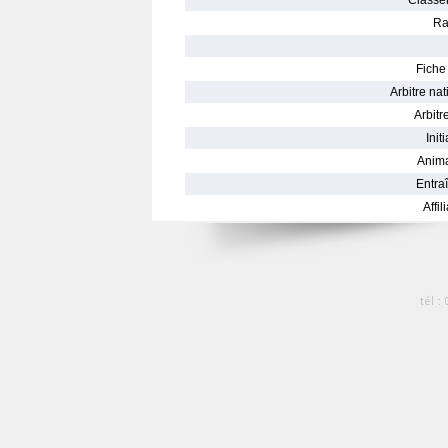
Classe
Ra
Fiche 
Arbitre nat
Arbitre
Init
Anima
Entraî
Affil
tél :