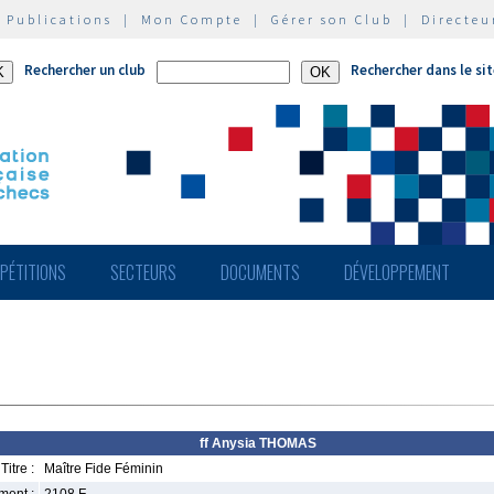
|
Publications
|
Mon Compte
|
Gérer son Club
|
Directeu
Rechercher un club
Rechercher dans le si
PÉTITIONS
SECTEURS
DOCUMENTS
DÉVELOPPEMENT
ff Anysia THOMAS
Titre :
Maître Fide Féminin