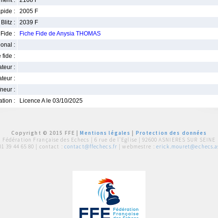
ment :
2108 F
pide :
2005 F
Blitz :
2039 F
Fide :
Fiche Fide de Anysia THOMAS
ional :
 fide :
iateur :
teur :
neur :
iation :
Licence A le 03/10/2025
Copyright © 2015 FFE |
Mentions légales
|
Protection des données
Fédération Française des Echecs |
6 rue de l'Eglise | 92600 ASNIERES SUR SEINE
01 39 44 65 80
| contact :
contact@ffechecs.fr
| webmestre :
erick.mouret@echecs.as