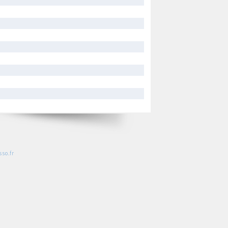
so.fr