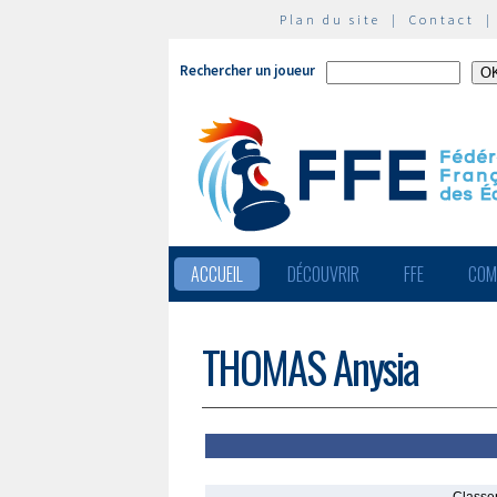
Plan du site
|
Contact
Rechercher un joueur
ACCUEIL
DÉCOUVRIR
FFE
COM
THOMAS Anysia