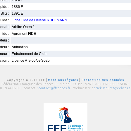
ment :
1924 F
pide :
1886 F
Blitz :
1891 E
Fide :
Fiche Fide de Helene RUHLMANN
ional :
Arbitre Open 1
 fide :
Agrément FIDE
iateur :
teur :
Animation
neur :
Entraînement de Club
iation :
Licence A le 05/09/2025
Copyright © 2015 FFE |
Mentions légales
|
Protection des données
Fédération Française des Echecs |
6 rue de l'Eglise | 92600 ASNIERES SUR SEINE
01 39 44 65 80
| contact :
contact@ffechecs.fr
| webmestre :
erick.mouret@echecs.as