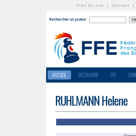
Plan du site
|
Contact
Rechercher un joueur
ACCUEIL
DÉCOUVRIR
FFE
COM
RUHLMANN Helene