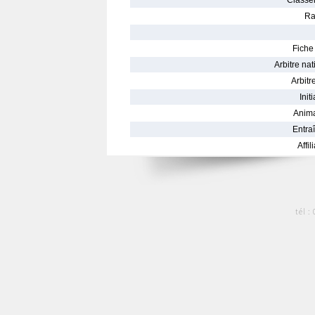
Classe
Ra
Fiche 
Arbitre nat
Arbitre
Init
Anima
Entraî
Affil
tél :