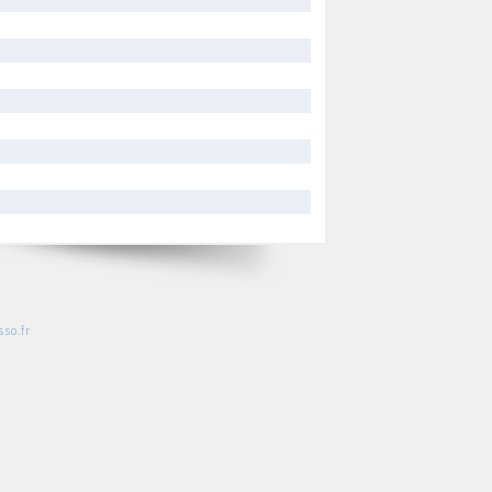
so.fr