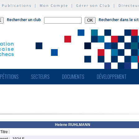
|
Publications
|
Mon Compte
|
Gérer son Club
|
Directeu
Rechercher un club
Rechercher dans le si
PÉTITIONS
SECTEURS
DOCUMENTS
DÉVELOPPEMENT
Helene RUHLMANN
Titre :