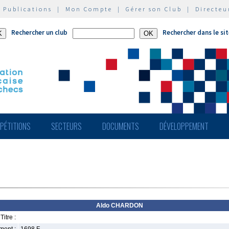
|
Publications
|
Mon Compte
|
Gérer son Club
|
Directeu
Rechercher un club
Rechercher dans le si
PÉTITIONS
SECTEURS
DOCUMENTS
DÉVELOPPEMENT
Aldo CHARDON
Titre :