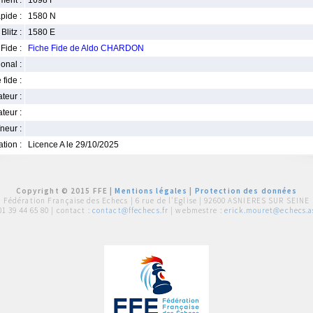
ment :
1698 F
pide :
1580 N
Blitz :
1580 E
Fide :
Fiche Fide de Aldo CHARDON
ional :
 fide :
iateur :
teur :
neur :
iation :
Licence A le 29/10/2025
Copyright © 2015 FFE |
Mentions légales
|
Protection des données
Fédération Française des Echecs |
6 rue de l'Eglise | 92600 ASNIERES SUR SEINE
01 39 44 65 80
| contact :
contact@ffechecs.fr
| webmestre :
erick.mouret@echecs.as