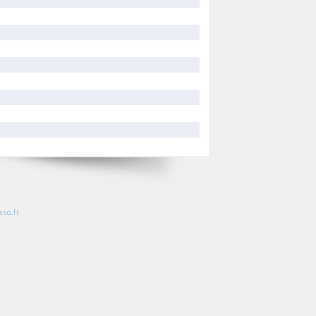
so.fr