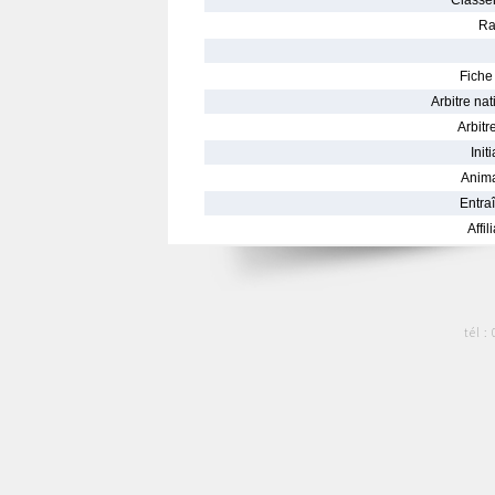
Classe
Ra
Fiche 
Arbitre nat
Arbitre
Init
Anima
Entraî
Affil
tél :