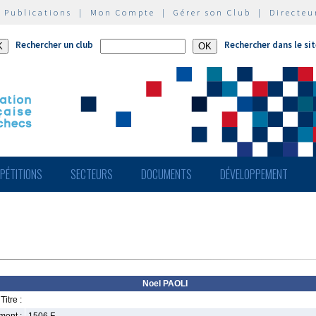
|
Publications
|
Mon Compte
|
Gérer son Club
|
Directeu
Rechercher un club
Rechercher dans le si
PÉTITIONS
SECTEURS
DOCUMENTS
DÉVELOPPEMENT
Noel PAOLI
Titre :