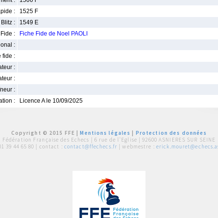
ment :
1506 F
pide :
1525 F
Blitz :
1549 E
Fide :
Fiche Fide de Noel PAOLI
ional :
 fide :
iateur :
teur :
neur :
iation :
Licence A le 10/09/2025
Copyright © 2015 FFE |
Mentions légales
|
Protection des données
Fédération Française des Echecs |
6 rue de l'Eglise | 92600 ASNIERES SUR SEINE
01 39 44 65 80
| contact :
contact@ffechecs.fr
| webmestre :
erick.mouret@echecs.as