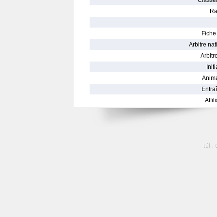
Classe
Ra
Fiche 
Arbitre nat
Arbitre
Init
Anima
Entraî
Affil
tél :