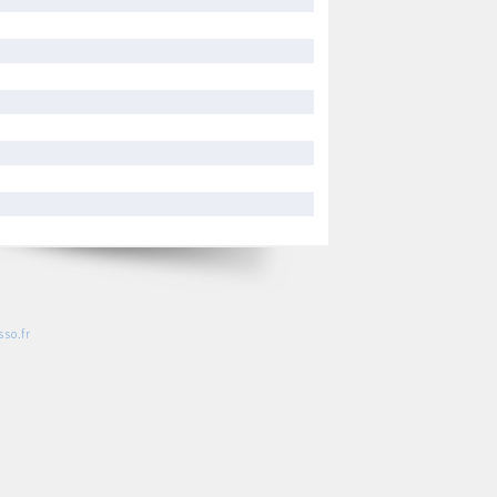
so.fr