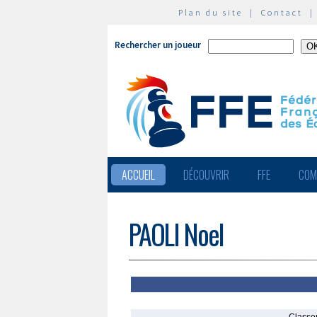
Plan du site
|
Contact
Rechercher un joueur
ACCUEIL
DÉCOUVRIR
FFE
COM
PAOLI Noel