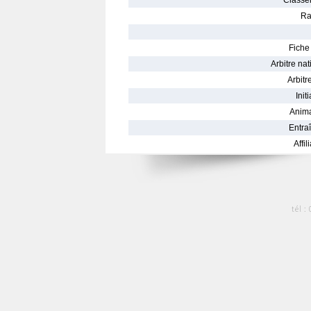
Classe
Ra
Fiche 
Arbitre nat
Arbitre
Init
Anima
Entraî
Affil
tél :