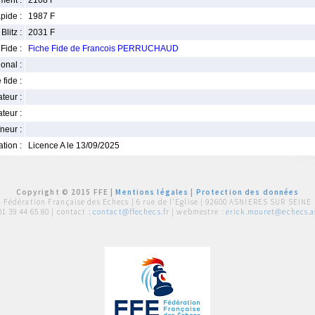
ment :
2108 F
pide :
1987 F
Blitz :
2031 F
Fide :
Fiche Fide de Francois PERRUCHAUD
ional :
 fide :
iateur :
teur :
neur :
iation :
Licence A le 13/09/2025
Copyright © 2015 FFE |
Mentions légales
|
Protection des données
Fédération Française des Echecs |
6 rue de l'Eglise | 92600 ASNIERES SUR SEINE
01 39 44 65 80
| contact :
contact@ffechecs.fr
| webmestre :
erick.mouret@echecs.as