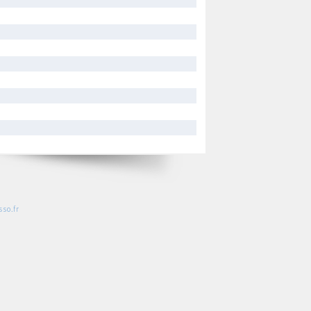
so.fr