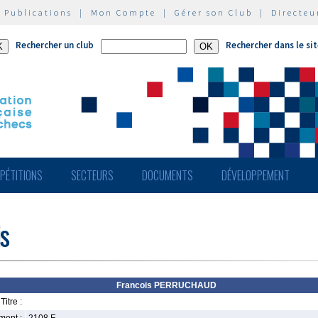
|
Publications
|
Mon Compte
|
Gérer son Club
|
Directeu
Rechercher un club
Rechercher dans le si
PÉTITIONS
SECTEURS
DOCUMENTS
DÉVELOPPEMENT
s
Francois PERRUCHAUD
Titre :