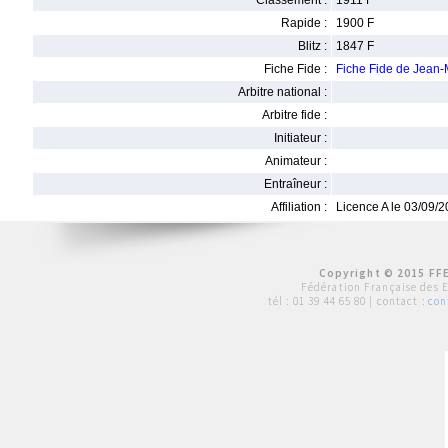
Classement :
1911 F
Rapide :
1900 F
Blitz :
1847 F
Fiche Fide :
Fiche Fide de Jean
Arbitre national :
Arbitre fide :
Initiateur :
Animateur :
Entraîneur :
Affiliation :
Licence A le 03/09/
Copyright © 2015 FFE
Fédération Française des 
tél :
01 39 44 65 80
| contact :
con