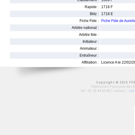
Classement :
1669 F
Rapide :
1718 F
Blitz :
1718 E
Fiche Fide :
Fiche Fide de Aurel
Arbitre national :
Arbitre fide :
Initiateur :
Animateur :
Entraîneur :
Affiliation :
Licence A le 22/02/
Copyright © 2015 FFE
Fédération Française des 
tél :
01 39 44 65 80
| contact :
con