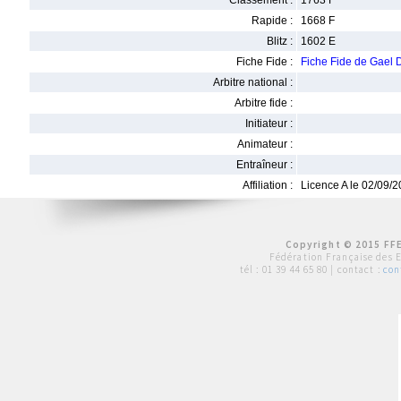
Classement :
1763 F
Rapide :
1668 F
Blitz :
1602 E
Fiche Fide :
Fiche Fide de Gae
Arbitre national :
Arbitre fide :
Initiateur :
Animateur :
Entraîneur :
Affiliation :
Licence A le 02/09/
Copyright © 2015 FFE
Fédération Française des 
tél :
01 39 44 65 80
| contact :
con