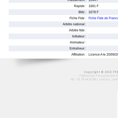
Classement :
1644 F
Rapide :
1681 F
Blitz :
1678 F
Fiche Fide :
Fiche Fide de Fran
Arbitre national :
Arbitre fide :
Initiateur :
Animateur :
Entraîneur :
Affiliation :
Licence A le 20/09/
Copyright © 2015 FFE
Fédération Française des 
tél :
01 39 44 65 80
| contact :
con