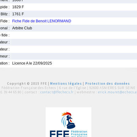
ment :
1808 F
pide :
1829 F
Blitz :
1761 F
Fide :
Fiche Fide de Benoit LENORMAND
ional :
Arbitre Club
 fide :
iateur :
teur :
neur :
iation :
Licence A le 22/09/2025
Copyright © 2015 FFE |
Mentions légales
|
Protection des données
Fédération Française des Echecs |
6 rue de l'Eglise | 92600 ASNIERES SUR SEINE
01 39 44 65 80
| contact :
contact@ffechecs.fr
| webmestre :
erick.mouret@echecs.as