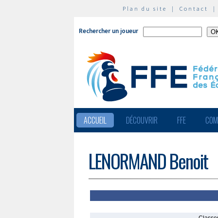
Plan du site
|
Contact
Rechercher un joueur
ACCUEIL
DÉCOUVRIR
FFE
COM
LENORMAND Benoit