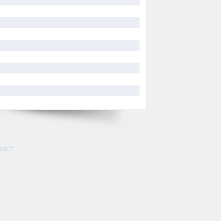
so.fr