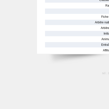
Classe
Ra
Fiche 
Arbitre nat
Arbitre
Init
Anima
Entraî
Affil
tél :