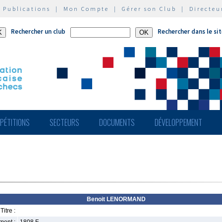
|
Publications
|
Mon Compte
|
Gérer son Club
|
Directeu
Rechercher un club
Rechercher dans le si
PÉTITIONS
SECTEURS
DOCUMENTS
DÉVELOPPEMENT
Benoit LENORMAND
Titre :