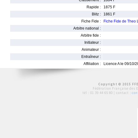
Classement :
1884 F
Rapide :
1875 F
Blitz :
1861 F
Fiche Fide :
Fiche Fide de The
Arbitre national :
Arbitre fide :
Initiateur :
Animateur :
Entraîneur :
Affiliation :
Licence A le 09/10/
Copyright © 2015 FFE
Fédération Française des 
tél :
01 39 44 65 80
| contact :
con