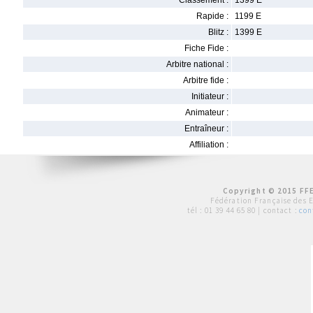
Classement :
1399 E
Rapide :
1199 E
Blitz :
1399 E
Fiche Fide :
Arbitre national :
Arbitre fide :
Initiateur :
Animateur :
Entraîneur :
Affiliation :
Copyright © 2015 FFE
Fédération Française des 
tél :
01 39 44 65 80
| contact :
con