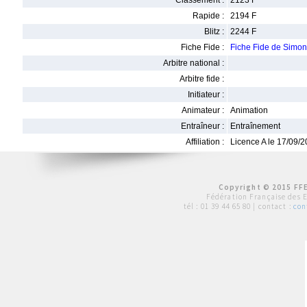
Classement :
2123 F
Rapide :
2194 F
Blitz :
2244 F
Fiche Fide :
Fiche Fide de Sim
Arbitre national :
Arbitre fide :
Initiateur :
Animateur :
Animation
Entraîneur :
Entraînement
Affiliation :
Licence A le 17/09/
Copyright © 2015 FFE
Fédération Française des 
tél :
01 39 44 65 80
| contact :
con