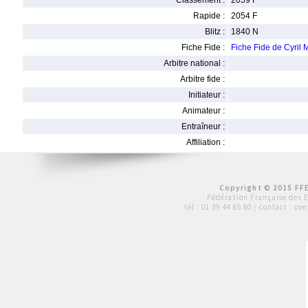
Classement :
2059 F
Rapide :
2054 F
Blitz :
1840 N
Fiche Fide :
Fiche Fide de Cyril
Arbitre national :
Arbitre fide :
Initiateur :
Animateur :
Entraîneur :
Affiliation :
Copyright © 2015 FFE
Fédération Française des 
tél :
01 39 44 65 80
| contact :
con