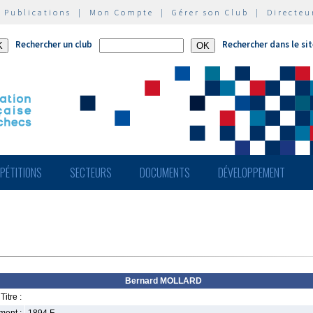
|
Publications
|
Mon Compte
|
Gérer son Club
|
Directeu
Rechercher un club
Rechercher dans le si
PÉTITIONS
SECTEURS
DOCUMENTS
DÉVELOPPEMENT
Bernard MOLLARD
Titre :