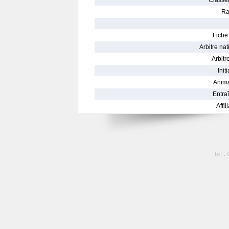
Classe
Ra
Fiche 
Arbitre nat
Arbitre
Init
Anima
Entraî
Affil
tél :