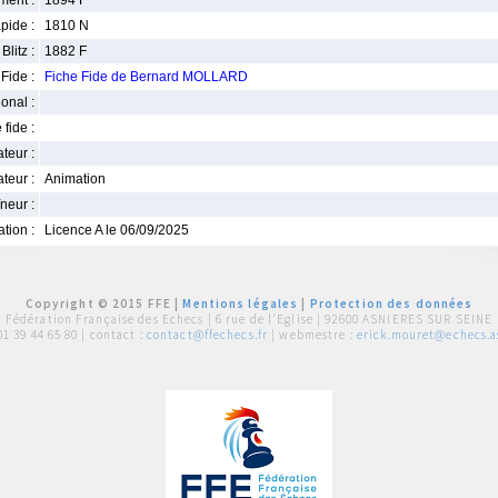
ment :
1894 F
pide :
1810 N
Blitz :
1882 F
Fide :
Fiche Fide de Bernard MOLLARD
ional :
 fide :
iateur :
teur :
Animation
neur :
iation :
Licence A le 06/09/2025
Copyright © 2015 FFE |
Mentions légales
|
Protection des données
Fédération Française des Echecs |
6 rue de l'Eglise | 92600 ASNIERES SUR SEINE
01 39 44 65 80
| contact :
contact@ffechecs.fr
| webmestre :
erick.mouret@echecs.as