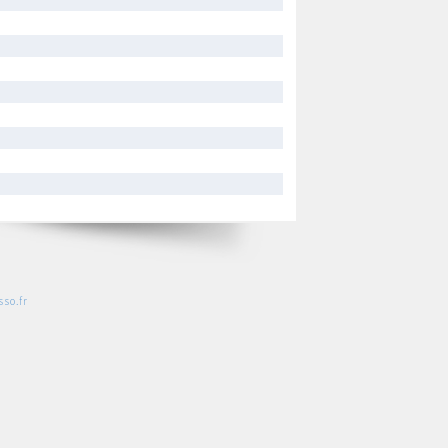
so.fr