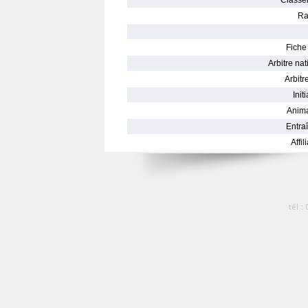
Classe
Ra
Fiche 
Arbitre nat
Arbitre
Init
Anima
Entraî
Affil
tél :