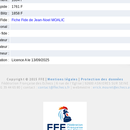
ment :
1804 F
pide :
1761 F
Blitz :
1858 F
Fide :
Fiche Fide de Jean-Noel MOALIC
ional :
 fide :
iateur :
teur :
neur :
iation :
Licence A le 13/09/2025
Copyright © 2015 FFE |
Mentions légales
|
Protection des données
Fédération Française des Echecs |
6 rue de l'Eglise | 92600 ASNIERES SUR SEINE
01 39 44 65 80
| contact :
contact@ffechecs.fr
| webmestre :
erick.mouret@echecs.as