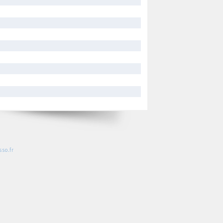
so.fr