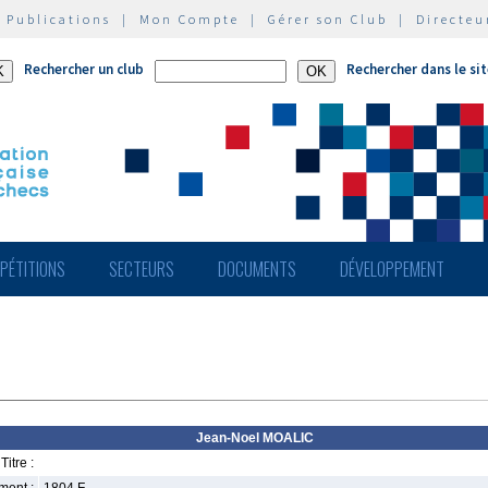
|
Publications
|
Mon Compte
|
Gérer son Club
|
Directeu
Rechercher un club
Rechercher dans le si
PÉTITIONS
SECTEURS
DOCUMENTS
DÉVELOPPEMENT
Jean-Noel MOALIC
Titre :