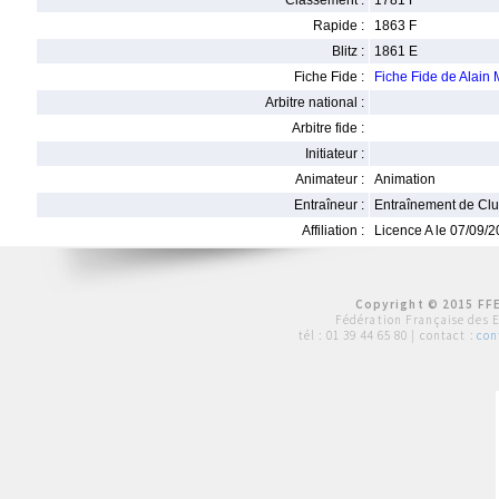
Classement :
1781 F
Rapide :
1863 F
Blitz :
1861 E
Fiche Fide :
Fiche Fide de Alain
Arbitre national :
Arbitre fide :
Initiateur :
Animateur :
Animation
Entraîneur :
Entraînement de Cl
Affiliation :
Licence A le 07/09/
Copyright © 2015 FFE
Fédération Française des 
tél :
01 39 44 65 80
| contact :
con