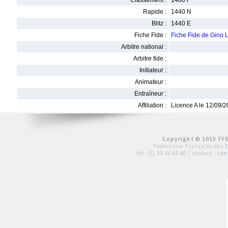
Classement :
1480 F
Rapide :
1440 N
Blitz :
1440 E
Fiche Fide :
Fiche Fide de Gin
Arbitre national :
Arbitre fide :
Initiateur :
Animateur :
Entraîneur :
Affiliation :
Licence A le 12/09/
Copyright © 2015 FFE
Fédération Française des 
tél :
01 39 44 65 80
| contact :
con