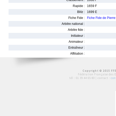
Classement :
1668 F
Rapide :
1659 F
Blitz :
1699 E
Fiche Fide :
Fiche Fide de Pie
Arbitre national :
Arbitre fide :
Initiateur :
Animateur :
Entraîneur :
Affiliation :
Copyright © 2015 FFE
Fédération Française des 
tél :
01 39 44 65 80
| contact :
con